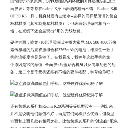
国“硬怼”小米系列，OPPO旗舰系列搭载的升降摄像头以及全
面屏设计等等都在realme X身上表现的相当不错。Realme X和
OPPO K3一样，机身材质有些缩水--选择的同样是所谓的复合
板材材质（其实就是塑料材质），但表面处理做的相当不
错，在光线下还会呈现出S形的光线纹路。
硬件方面，骁龙710处理器辅以主摄为索尼IMX 586 4800万像
素传感器的后置双摄组合和3765mAh的电池，维持住一款手
机的流畅度也是足够了。在我看来，我种草这款手机的第一
个原因是它的颜值--全面屏+后盖贴合机身以及简单配色的配
备，第二个是千元机还能有不错的硬件搭配，种草给你吧！
还有荣耀20系列和Redmi K20系列等等机型没有一一列出来，
并不是说明他们颜值不好，而是它们同样那么优秀，但类型
方面和上面几款有相同之处。比如荣耀20系列的“冰岛白”配色