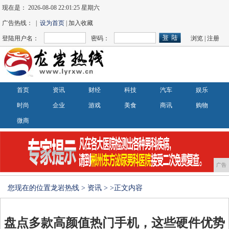
现在是：
2026-08-08 22:01:26 星期六
广告热线： |
设为首页
| 加入收藏
登陆用户名：
密码：
浏览
|
注册
首页
资讯
财经
科技
汽车
娱乐
时尚
企业
游戏
美食
商讯
购物
微商
广告
您现在的位置
龙岩热线
>
资讯
> >正文内容
盘点多款高颜值热门手机，这些硬件优势