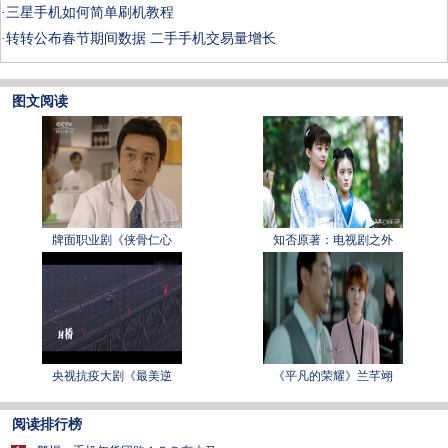
·
三星手机如何简单刷机教程
·
转转公布春节期间数据 二手手机交易量增长
图文阅读
牌面职业剧《侠骨仁心
知否原著：电视剧之外
央视抗疫大剧《最美逆
《平凡的荣耀》兰芊翊
阅读排行榜