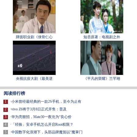
牌面职业剧《侠骨仁心
知否原著：电视剧之外
央视抗疫大剧《最美逆
《平凡的荣耀》兰芊翊
阅读排行榜
1
·
小米曾经最经典的一款2S手机，至今为止有
2
·
vivo Z6将于3月8日正式开售：普及
3
·
华为亮狠招，Mate30一夜沦为“良心价
4
·
「经验」安卓手机怎么开启Root权限？
5
·
中国数字化浪潮下，头部品牌魔笛以“魔掌门