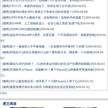
· [
微商
]
支付宝不仅可以支付！还隐藏了6大实用功能，望周知
[2020-04-05]
· [
微商
]
VIVO Z5，奇葩内存组合下，性价比却十分不错
[2020-04-05]
· [
微商
]
流量同比增长300% 疫情之下本来生活的对策是？
[2020-04-04]
· [
微商
]
OPPO手机不止颜值不俗，还有黑科技！这样的手机我爱了
[2020-04-04]
· [
微商
]
到2040年，人工智能机器人，会甘心做人类的“奴隶”吗
[2020-04-04]
· [
微商
]
2020年2500元最强电脑
[2020-04-04]
· [
微商
]
这款华为Mate40Pro漂亮：后置五摄，十字花洒加光环，屏幕更惊艳
[2020-04-
03]
· [
微商
]
双十一最值得入手平板电脑：一文读懂华为平板M6“三剑客”
[2020-04-02]
· [
微商
]
刘强东大5岁的丈母娘长什么样？看到照片后，网友称：十分惊艳
[2020-04-
01]
· [
微商
]
都说5G时代到来了，5G的到来会对我们的生活产生哪些影响呢
[2020-04-01]
· [
微商
]
开源软件之Natron：还破解AE？看下Natron怎么抠像换背景做特效
[2020-03-
31]
· [
微商
]
为什么魅友都去买一加手机了？只因Flyme让人寒了心
[2020-03-31]
· [
微商
]
微盟免费开放外卖小程序 为商家提供会员运营系统
[2020-03-31]
[
1
]
[
2
]
图文阅读