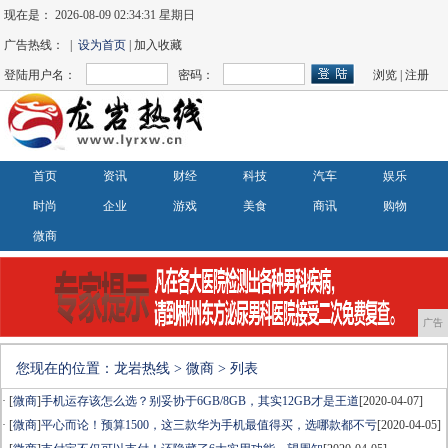
现在是：
2026-08-09 02:34:31 星期日
广告热线： |
设为首页
| 加入收藏
登陆用户名：
密码：
浏览
|
注册
首页
资讯
财经
科技
汽车
娱乐
时尚
企业
游戏
美食
商讯
购物
微商
广告
您现在的位置：
龙岩热线
>
微商
> 列表
· [
微商
]
手机运存该怎么选？别妥协于6GB/8GB，其实12GB才是王道
[2020-04-07]
· [
微商
]
平心而论！预算1500，这三款华为手机最值得买，选哪款都不亏
[2020-04-05]