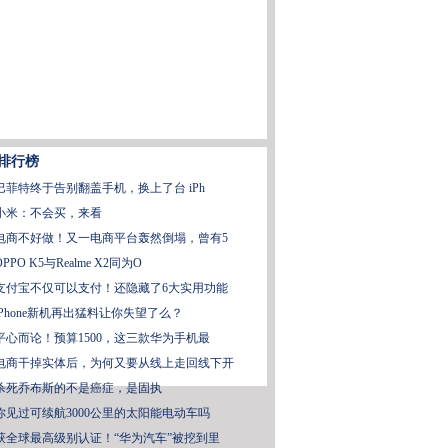
排行榜
巴菲特终于告别翻盖手机，换上了台 iPh
小米：不会买，来看
电商不好做！又一电商平台轰然倒塌，曾有5
OPPO K5与Realme X2同为O
支付宝不仅可以支付！还隐藏了6大实用功能
iPhone新机再出猛料让你失望了么？
平心而论！预算1500，这三款华为手机最
电商干掉实体后，为何又要从线上走回线下开
杀死乔布斯的不是癌症，是固执
你见过可续航3000公里的太阳能电动车吗
获全球最高级别认证！“华为汽车”被挖到里