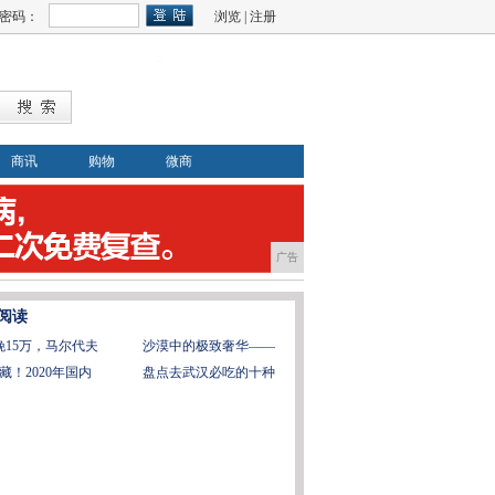
密码：
浏览
|
注册
商讯
购物
微商
广告
阅读
晚15万，马尔代夫
沙漠中的极致奢华——
藏！2020年国内
盘点去武汉必吃的十种