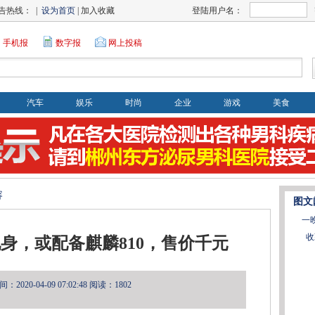
告热线： |
设为首页
| 加入收藏
登陆用户名：
手机报
数字报
网上投稿
汽车
娱乐
时尚
企业
游戏
美食
容
图文
一
收
现身，或配备麒麟810，售价千元
2020-04-09 07:02:48
阅读：1802