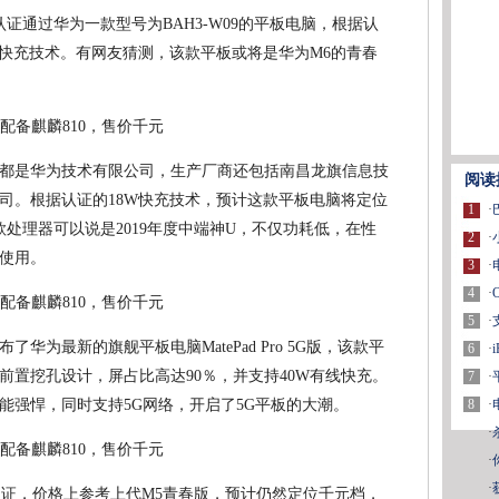
认证通过华为一款型号为BAH3-W09的平板电脑，根据认
W快充技术。有网友猜测，该款平板或将是华为M6的青春
都是华为技术有限公司，生产厂商还包括南昌龙旗信息技
阅读
司。根据认证的18W快充技术，预计这款平板电脑将定位
1
·
款处理器可以说是2019年度中端神U，不仅功耗低，在性
2
·
使用。
3
·
4
·
5
·
华为最新的旗舰平板电脑MatePad Pro 5G版，该款平
6
·
前置挖孔设计，屏占比高达90％，并支持40W有线快充。
7
·
8
·
性能强悍，同时支持5G网络，开启了5G平板的大潮。
·
·
·
认证，价格上参考上代M5青春版，预计仍然定位千元档，