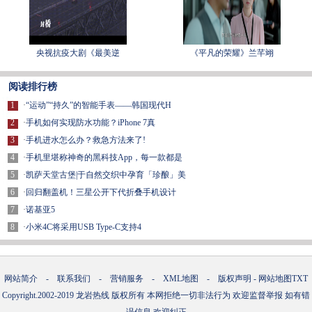
央视抗疫大剧《最美逆
《平凡的荣耀》兰芊翊
阅读排行榜
1
·
“运动”“持久”的智能手表——韩国现代H
2
·
手机如何实现防水功能？iPhone 7真
3
·
手机进水怎么办？救急方法来了!
4
·
手机里堪称神奇的黑科技App，每一款都是
5
·
凯萨天堂古堡|于自然交织中孕育「珍酿」美
6
·
回归翻盖机！三星公开下代折叠手机设计
7
·
诺基亚5
8
·
小米4C将采用USB Type-C支持4
网站简介
-
联系我们
-
营销服务
-
XML地图
-
版权声明
-
网站地图
TXT
Copyright.2002-2019
龙岩热线
版权所有 本网拒绝一切非法行为 欢迎监督举报 如有错