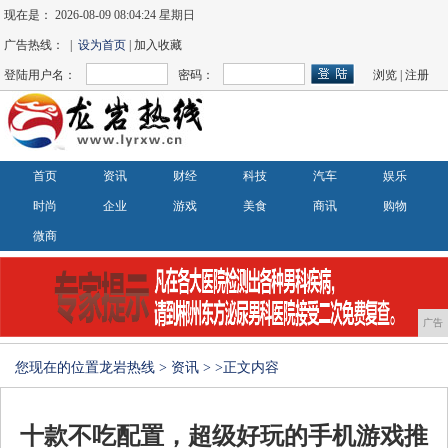
现在是：
2026-08-09 08:04:24 星期日
广告热线： |
设为首页
| 加入收藏
登陆用户名：
密码：
浏览
|
注册
首页
资讯
财经
科技
汽车
娱乐
时尚
企业
游戏
美食
商讯
购物
微商
广告
您现在的位置
龙岩热线
>
资讯
> >正文内容
十款不吃配置，超级好玩的手机游戏推