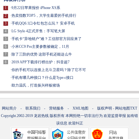
1
·
9月22日苹果报价 iPhone XS系
2
·
热卖指数TOP5，大学生最爱的手机排行
3
·
手机QQ6.1口令红包怎么玩？ 安卓手机
4
·
LG Stylo 4正式开售：手写笔大屏
5
·
手机卡“异地销户”难？工信部官方回应来了
6
·
小米CC9 Pro主要参数被确定，11月
7
·
除了三防的优势 这部手机还能这么牛
8
·
2019 APP下载排行榜出炉：抖音超7
·
你的手机可以连接上北斗卫星吗？除了它不可
·
手机有哪几种接口？什么是Type-c接口
·
助力温氏，打造振兴样板猪场
网站简介
-
联系我们
-
营销服务
-
XML地图
-
版权声明
-
网站地图
TXT
Copyright.2002-2019
龙岩热线
版权所有 本网拒绝一切非法行为 欢迎监督举报 如有错
误信息 欢迎纠正