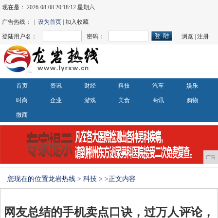
现在是：
2026-08-08 20:18:12 星期六
广告热线： |
设为首页
| 加入收藏
登陆用户名：
密码：
浏览
|
注册
首页
资讯
财经
科技
汽车
娱乐
时尚
企业
游戏
美食
商讯
购物
微商
广告
您现在的位置
龙岩热线
>
科技
> >正文内容
网友总结的手机卖点口诀，过万人评论，