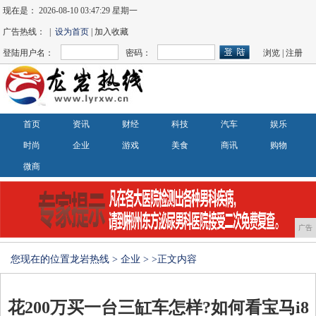
现在是：
2026-08-10 03:47:30 星期一
广告热线： |
设为首页
| 加入收藏
登陆用户名：
密码：
浏览
|
注册
首页
资讯
财经
科技
汽车
娱乐
时尚
企业
游戏
美食
商讯
购物
微商
广告
您现在的位置
龙岩热线
>
企业
> >正文内容
花200万买一台三缸车怎样?如何看宝马i8