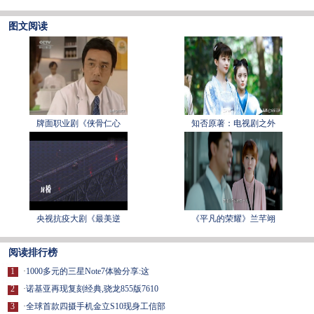
图文阅读
牌面职业剧《侠骨仁心
知否原著：电视剧之外
央视抗疫大剧《最美逆
《平凡的荣耀》兰芊翊
阅读排行榜
1
·
1000多元的三星Note7体验分享:这
2
·
诺基亚再现复刻经典,骁龙855版7610
3
·
全球首款四摄手机金立S10现身工信部