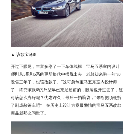
▲ 该款宝马i8
开过下眼尾，丰富多彩了一下车体线框，宝马五系室内设计
师刚从5系和5系的更新换代中摆脱出去，老总却来啦一句“i8
发售三年了，也该改款了。”这可急煞宝马五系室内设计师
了，终究该款i8的外型早已充足超前的，眼尾也开过去了，这
可该怎么办好呢？忧虑许久，最后一拍脑袋，“果断把顶棚拆
了制成敞篷车吧”，在历史上设计方案最懒惰的宝马五系改款
商品就那么问世了。