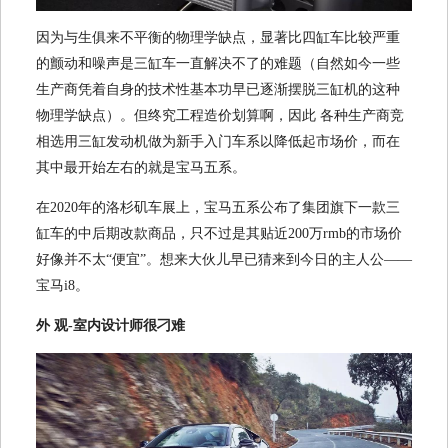
因为与生俱来不平衡的物理学缺点，显著比四缸车比较严重
的颤动和噪声是三缸车一直解决不了的难题（自然如今一些
生产商凭着自身的技术性基本功早已逐渐摆脱三缸机的这种
物理学缺点）。但终究工程造价划算啊，因此 各种生产商竞
相选用三缸发动机做为新手入门车系以降低起市场价，而在
其中最开始左右的就是宝马五系。
在2020年的洛杉矶车展上，宝马五系公布了集团旗下一款三
缸车的中后期改款商品，只不过是其贴近200万rmb的市场价
好像并不太“便宜”。想来大伙儿早已猜来到今日的主人公——
宝马i8。
外 观-室内设计师很刁难