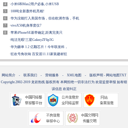
4
·
小米6和Max2用户必备,小米USB
5
·
100吨全新轰炸机亮相!
6
·
华为没能打入美国市场，但在欧洲市场，手机
7
·
vivoX50机身厚度仅7
8
·
苹果iPhoneSE基带确定,距离完美只
·
纯洁无暇!三星GalaxyZFlip5G
·
华为砸单 1.2 亿颗芯片！今年联发科，
·
狂欢号角吹响 百安居11.11家装建材狂
网站简介
-
联系我们
-
营销服务
-
XML地图
-
版权声明
-
网站地图
TXT
Copyright.2002-2019
龙岩热线
版权所有 本网拒绝一切非法行为 欢迎监督举报 如有错
误信息 欢迎纠正