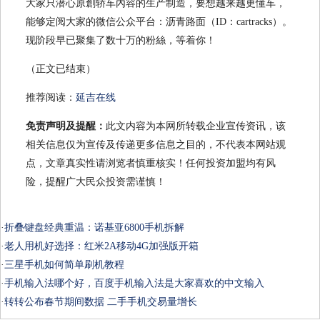
大家只潜心原創轿车內容的生产制造，要想越来越更懂车，
能够定阅大家的微信公众平台：沥青路面（ID：cartracks）。
现阶段早已聚集了数十万的粉絲，等着你！
（正文已结束）
推荐阅读：
延吉在线
免责声明及提醒：
此文内容为本网所转载企业宣传资讯，该
相关信息仅为宣传及传递更多信息之目的，不代表本网站观
点，文章真实性请浏览者慎重核实！任何投资加盟均有风
险，提醒广大民众投资需谨慎！
·
折叠键盘经典重温：诺基亚6800手机拆解
·
老人用机好选择：红米2A移动4G加强版开箱
·
三星手机如何简单刷机教程
·
手机输入法哪个好，百度手机输入法是大家喜欢的中文输入
·
转转公布春节期间数据 二手手机交易量增长