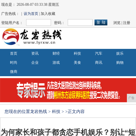
现在是：
2026-08-07 03:33:39 星期五
广告热线： |
设为首页
| 加入收藏
登陆用户名：
密码：
浏览
|
注册
首页
资讯
财经
科技
汽车
娱乐
时尚
企业
游戏
美食
商讯
购物
微商
广告
您现在的位置
龙岩热线
>
科技
> >正文内容
为何家长和孩子都贪恋手机娱乐？别让“短