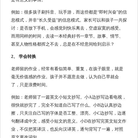
例如：很多孩子刷抖音、玩手游，而这些都是“即时兴奋”的信
息模式，并非“长久受益”的信息模式。家长可以和孩子一共探
讨：是否放下手机，会感觉到快乐离去，空虚寂寞的感受。
而用同样的时间，去读一本经典好书一章节。故事、情节、
甚至人物性格都挥之不去，总是在不经意间给到启示？
2、 学会转换
老师留的作业，经常有看似简单、重复，在孩子眼里，就是
毫无价值感的作业。孩子并不愿意去做，认为自己早就会
了，只是浪费时间。
例如：老师留了一篇英文小短文抄写。小A边抄写边看电视，
很快就抄完了，完全不知道自己写了什么。小B边认真抄边
擦，只关注自己写的字体是否工整、漂亮。小C边抄写，边逐
句翻译成中文，感受小短文的意义。小D在抄写完英文短文作
业，不仅把英译汉，也反向汉译英，逐句背写了一遍，对照
原文更改词句。