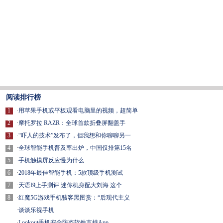
阅读排行榜
1
·
用苹果手机或平板观看电脑里的视频，超简单
2
·
摩托罗拉 RAZR：全球首款折叠屏翻盖手
3
·
“吓人的技术”发布了，但我想和你聊聊另一
4
·
全球智能手机普及率出炉，中国仅排第15名
5
·
手机触摸屏反应慢为什么
6
·
2018年最佳智能手机：5款顶级手机测试
7
·
天语I9上手测评 迷你机身配大刘海 这个
8
·
红魔5G游戏手机骇客黑图赏：“后现代主义
·
谈谈乐视手机
·
Lookout手机安全防盗软件支持App