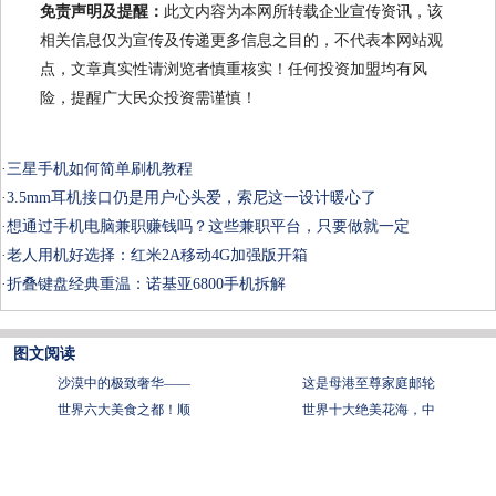
免责声明及提醒：
此文内容为本网所转载企业宣传资讯，该
相关信息仅为宣传及传递更多信息之目的，不代表本网站观
点，文章真实性请浏览者慎重核实！任何投资加盟均有风
险，提醒广大民众投资需谨慎！
·
三星手机如何简单刷机教程
·
3.5mm耳机接口仍是用户心头爱，索尼这一设计暖心了
·
想通过手机电脑兼职赚钱吗？这些兼职平台，只要做就一定
·
老人用机好选择：红米2A移动4G加强版开箱
·
折叠键盘经典重温：诺基亚6800手机拆解
图文阅读
沙漠中的极致奢华——
这是母港至尊家庭邮轮
世界六大美食之都！顺
世界十大绝美花海，中