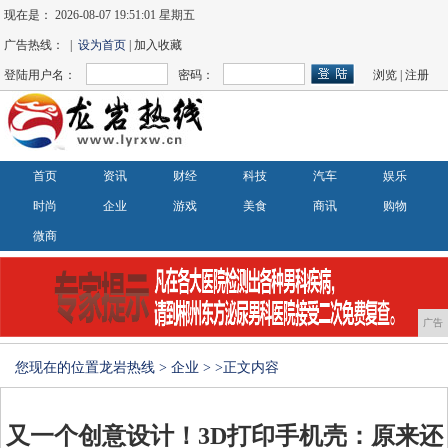
现在是：
2026-08-07 19:51:01 星期五
广告热线： |
设为首页
| 加入收藏
登陆用户名：
密码：
浏览
|
注册
首页
资讯
财经
科技
汽车
娱乐
时尚
企业
游戏
美食
商讯
购物
微商
广告
您现在的位置
龙岩热线
>
企业
> >正文内容
又一个创意设计！3D打印手机壳：原来还