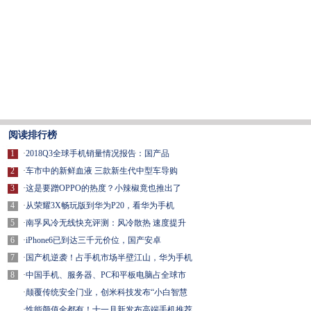
阅读排行榜
1
·
2018Q3全球手机销量情况报告：国产品
2
·
车市中的新鲜血液 三款新生代中型车导购
3
·
这是要蹭OPPO的热度？小辣椒竟也推出了
4
·
从荣耀3X畅玩版到华为P20，看华为手机
5
·
南孚风冷无线快充评测：风冷散热 速度提升
6
·
iPhone6已到达三千元价位，国产安卓
7
·
国产机逆袭！占手机市场半壁江山，华为手机
8
·
中国手机、服务器、PC和平板电脑占全球市
·
颠覆传统安全门业，创米科技发布“小白智慧
·
性能颜值全都有！十一月新发布高端手机推荐