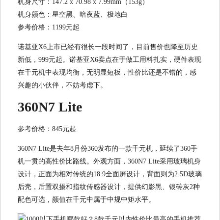
机身尺寸：147.2 x 70.98 x 7.99mm（153g）
机身颜色：星空黑、暗夜蓝、极地白
参考价格：1199元起
诺基亚X6上市已经有很长一段时间了，目前售价也降至历史
新低，999元起。诺基亚X6卖点在于做工用料扎实，硬件表现
在千元机中表现均衡，无明显短板，性价比还是不错的，感
兴趣的小伙伴，不妨考虑下。
360N7 Lite
参考价格：845元起
360N7 Lite是去年8月份360发布的一款千元机，延续了360手
机一贯的高性价比路线。外观方面，360N7 Lite采用玻璃机身
设计，正面为相对传统的18:9全面屏设计，背面则为2.5D玻璃
后壳，后置双摄和指纹传感器设计，提供幻影黑、银砖灰2种
配色可选，颜值在千元中属于中规中矩水平。