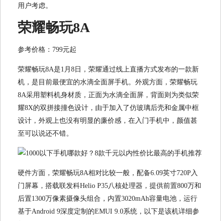
用户考虑。
荣耀畅玩8A
参考价格：799元起
荣耀畅玩8A是1月8日，荣耀通过线上直播方式发布的一款新
机，是目前最便宜的水滴全面屏手机。外观方面，荣耀畅玩
8A采用塑料机身材质，正面为水滴全面屏，背面则为类似荣
耀8X的双拼接撞色设计，由于加入了仿玻璃后壳和金属中框
设计，外观上也没有明显的廉价感，在入门手机中，颜值甚
至可以说还不错。
硬件方面，荣耀畅玩8A相对比较一般，配备6.09英寸720P入
门屏幕，搭载联发科Helio P35八核处理器，提供前置800万和
后置1300万像素摄像头组合，内置3020mAh容量电池，运行
基于Android 9深度定制的EMUI 9.0系统，以下是该机详细参