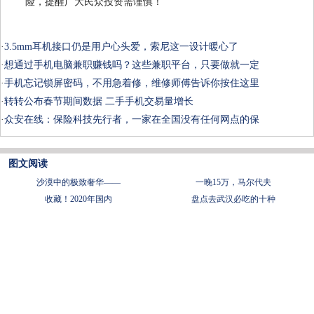
险，提醒广大民众投资需谨慎！
·
3.5mm耳机接口仍是用户心头爱，索尼这一设计暖心了
·
想通过手机电脑兼职赚钱吗？这些兼职平台，只要做就一定
·
手机忘记锁屏密码，不用急着修，维修师傅告诉你按住这里
·
转转公布春节期间数据 二手手机交易量增长
·
众安在线：保险科技先行者，一家在全国没有任何网点的保
图文阅读
沙漠中的极致奢华——
一晚15万，马尔代夫
收藏！2020年国内
盘点去武汉必吃的十种