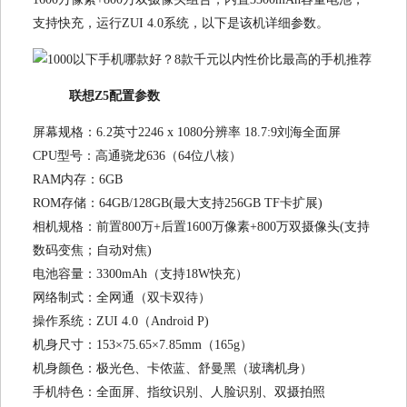
支持快充，运行ZUI 4.0系统，以下是该机详细参数。
联想Z5配置参数
屏幕规格：6.2英寸2246 x 1080分辨率 18.7:9刘海全面屏
CPU型号：高通骁龙636（64位八核）
RAM内存：6GB
ROM存储：64GB/128GB(最大支持256GB TF卡扩展)
相机规格：前置800万+后置1600万像素+800万双摄像头(支持
数码变焦；自动对焦)
电池容量：3300mAh（支持18W快充）
网络制式：全网通（双卡双待）
操作系统：ZUI 4.0（Android P)
机身尺寸：153×75.65×7.85mm（165g）
机身颜色：极光色、卡侬蓝、舒曼黑（玻璃机身）
手机特色：全面屏、指纹识别、人脸识别、双摄拍照