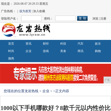
现在是：
2026-08-07 20:29:34 星期五
广告热线： |
设为首页
| 加入收藏
登陆用户名：
密码：
浏览
|
注册
首页
资讯
财经
科技
汽车
娱乐
时尚
企业
游戏
美食
商讯
购物
微商
广告
您现在的位置
龙岩热线
>
企业
> >正文内容
1000以下手机哪款好？8款千元以内性价比