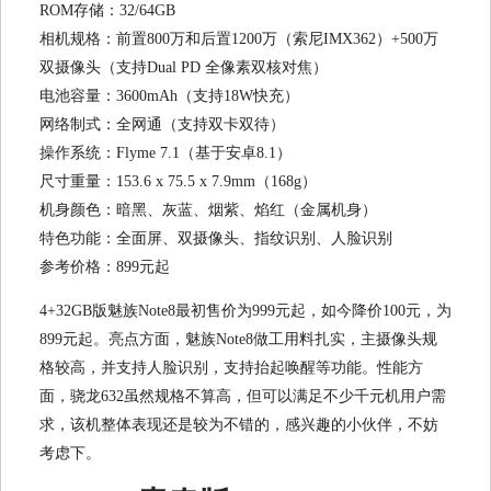
ROM存储：32/64GB
相机规格：前置800万和后置1200万（索尼IMX362）+500万
双摄像头（支持Dual PD 全像素双核对焦）
电池容量：3600mAh（支持18W快充）
网络制式：全网通（支持双卡双待）
操作系统：Flyme 7.1（基于安卓8.1）
尺寸重量：153.6 x 75.5 x 7.9mm（168g）
机身颜色：暗黑、灰蓝、烟紫、焰红（金属机身）
特色功能：全面屏、双摄像头、指纹识别、人脸识别
参考价格：899元起
4+32GB版魅族Note8最初售价为999元起，如今降价100元，为
899元起。亮点方面，魅族Note8做工用料扎实，主摄像头规
格较高，并支持人脸识别，支持抬起唤醒等功能。性能方
面，骁龙632虽然规格不算高，但可以满足不少千元机用户需
求，该机整体表现还是较为不错的，感兴趣的小伙伴，不妨
考虑下。