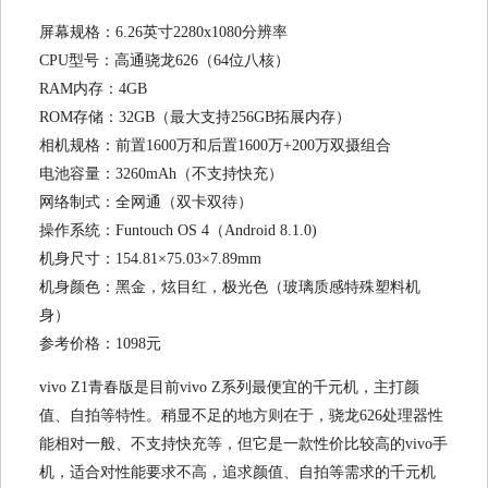
屏幕规格：6.26英寸2280x1080分辨率
CPU型号：高通骁龙626（64位八核）
RAM内存：4GB
ROM存储：32GB（最大支持256GB拓展内存）
相机规格：前置1600万和后置1600万+200万双摄组合
电池容量：3260mAh（不支持快充）
网络制式：全网通（双卡双待）
操作系统：Funtouch OS 4（Android 8.1.0)
机身尺寸：154.81×75.03×7.89mm
机身颜色：黑金，炫目红，极光色（玻璃质感特殊塑料机
身）
参考价格：1098元
vivo Z1青春版是目前vivo Z系列最便宜的千元机，主打颜
值、自拍等特性。稍显不足的地方则在于，骁龙626处理器性
能相对一般、不支持快充等，但它是一款性价比较高的vivo手
机，适合对性能要求不高，追求颜值、自拍等需求的千元机