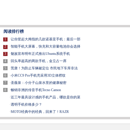
阅读排行榜
1
·
让你竖起大拇指的几款诺基亚手机：最后一部
2
·
智能手机大屏幕，快充和大容量电池你会选择
3
·
魅族宣布明年正式推出Ubuntu系统手机
4
·
回头率超高的两款手机，金立占一席
5
·
荒唐！为防止车辆被定位 市民地下车库非法
6
·
小米CC9 Pro手机壳采用3D立体楞纹
7
·
圣薇泉：小分子山泉水里的健康秘密
8
·
畅销非洲的传音手机Tecno Camon
·
近三年最具设计感的手机产品，哪款是你的菜
·
透明手机价格多少？
·
MOTO经典中的经典，回来了！RAZR