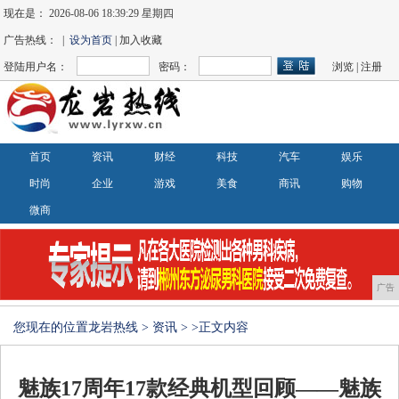
现在是：
2026-08-06 18:39:30 星期四
广告热线： |
设为首页
| 加入收藏
登陆用户名：
密码：
浏览
|
注册
首页
资讯
财经
科技
汽车
娱乐
时尚
企业
游戏
美食
商讯
购物
微商
广告
您现在的位置
龙岩热线
>
资讯
> >正文内容
魅族17周年17款经典机型回顾——魅族