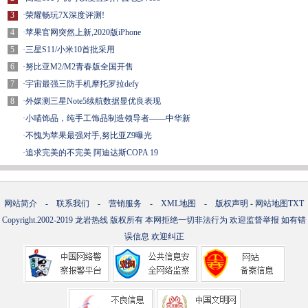
3
·
荣耀畅玩7X深度评测!
4
·
苹果官网突然上新,2020版iPhone
5
·
三星S11/小米10首批采用
6
·
努比亚M2/M2青春版全国开售
7
·
宇宙最强三防手机摩托罗拉defy
8
·
外媒测三星Note5续航数据显优良表现
·
小喵饰品，纯手工饰品制造领导者——中华新
·
不愧为苹果最强对手,努比亚Z9曝光
·
追求完美的不完美 阿迪达斯COPA 19
网站简介
-
联系我们
-
营销服务
-
XML地图
-
版权声明
-
网站地图
TXT
Copyright.2002-2019
龙岩热线
版权所有 本网拒绝一切非法行为 欢迎监督举报 如有错
误信息 欢迎纠正