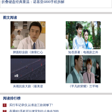
·
折叠键盘经典重温：诺基亚6800手机拆解
图文阅读
牌面职业剧《侠骨仁心
知否原著：电视剧之外
央视抗疫大剧《最美逆
《平凡的荣耀》兰芊翊
阅读排行榜
1
·
买行车记录仪,认准这三款就够了!
2
·
高通801手机可以便宜到什么地步?699