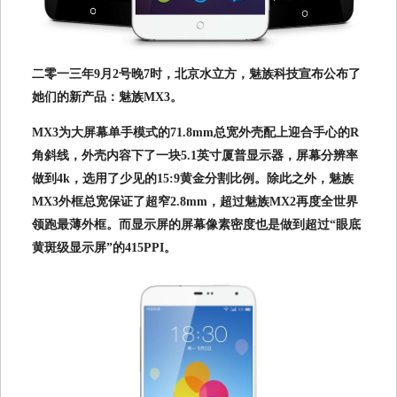
二零一三年9月2号晚7时，北京水立方，魅族科技宣布公布了
她们的新产品：魅族MX3。
MX3为大屏幕单手模式的71.8mm总宽外壳配上迎合手心的R
角斜线，外壳内容下了一块5.1英寸厦普显示器，屏幕分辨率
做到4k，选用了少见的15:9黄金分割比例。除此之外，魅族
MX3外框总宽保证了超窄2.8mm，超过魅族MX2再度全世界
领跑最薄外框。而显示屏的屏幕像素密度也是做到超过“眼底
黄斑级显示屏”的415PPI。