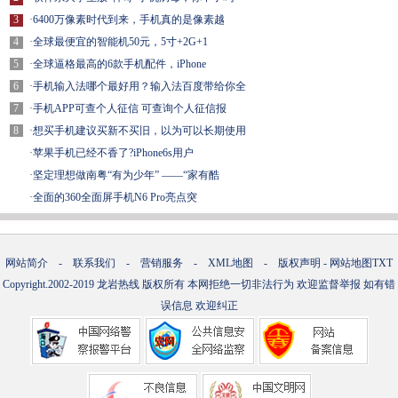
3
·
6400万像素时代到来，手机真的是像素越
4
·
全球最便宜的智能机50元，5寸+2G+1
5
·
全球逼格最高的6款手机配件，iPhone
6
·
手机输入法哪个最好用？输入法百度带给你全
7
·
手机APP可查个人征信 可查询个人征信报
8
·
想买手机建议买新不买旧，以为可以长期使用
·
苹果手机已经不香了?iPhone6s用户
·
坚定理想做南粤“有为少年” ——“家有酷
·
全面的360全面屏手机N6 Pro亮点突
网站简介
-
联系我们
-
营销服务
-
XML地图
-
版权声明
-
网站地图
TXT
Copyright.2002-2019
龙岩热线
版权所有 本网拒绝一切非法行为 欢迎监督举报 如有错
误信息 欢迎纠正