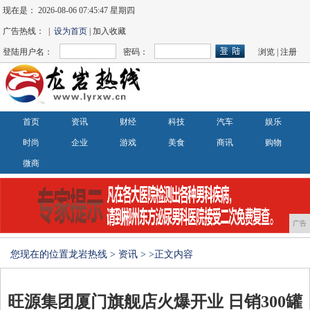
现在是：
2026-08-06 07:45:47 星期四
广告热线： |
设为首页
| 加入收藏
登陆用户名：
密码：
浏览
|
注册
首页
资讯
财经
科技
汽车
娱乐
时尚
企业
游戏
美食
商讯
购物
微商
广告
您现在的位置
龙岩热线
>
资讯
> >正文内容
旺源集团厦门旗舰店火爆开业 日销300罐