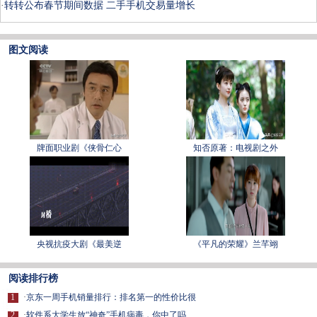
·
转转公布春节期间数据 二手手机交易量增长
图文阅读
牌面职业剧《侠骨仁心
知否原著：电视剧之外
央视抗疫大剧《最美逆
《平凡的荣耀》兰芊翊
阅读排行榜
1
·
京东一周手机销量排行：排名第一的性价比很
2
·
软件系大学生放“神奇”手机病毒，你中了吗