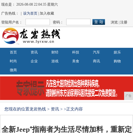
现在是：
2026-08-08 22:04:35 星期六
广告热线： |
设为首页
| 加入收藏
登陆用户名：
密码：
浏览
|
注册
首页
资讯
财经
科技
汽车
娱乐
时尚
企业
游戏
美食
商讯
购物
微商
广告
您现在的位置
龙岩热线
>
资讯
> >正文内容
全新Jeep⁺指南者为生活尽情加料，重新定