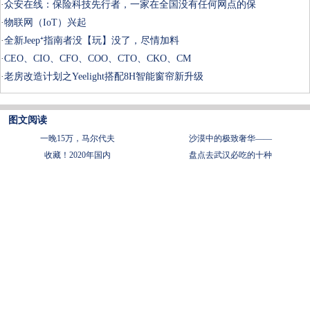
·
众安在线：保险科技先行者，一家在全国没有任何网点的保
·
物联网（IoT）兴起
·
全新Jeep⁺指南者没【玩】没了，尽情加料
·
CEO、CIO、CFO、COO、CTO、CKO、CM
·
老房改造计划之Yeelight搭配8H智能窗帘新升级
图文阅读
一晚15万，马尔代夫
沙漠中的极致奢华——
收藏！2020年国内
盘点去武汉必吃的十种