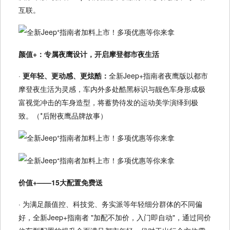
互联。
颜值+：专属夜鹰设计，开启摩登都市夜生活
·
更年轻、更动感、更炫酷：
全新Jeep+指南者夜鹰版以都市
摩登夜生活为灵感，车内外多处酷黑标识与靓色车身形成极
富视觉冲击的车身造型，将蓄势待发的运动美学演绎到极
致。（*后附夜鹰品牌故事）
价值+——15大配置免费送
· 为满足颜值控、科技党、务实派等年轻细分群体的不同偏
好，全新Jeep+指南者 "加配不加价，入门即自动"，通过同价