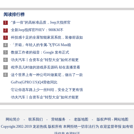
阅读排行榜
1
·
“多一倍”的高标准品质，Jeep大指挥官
2
·
全新Jeep指挥官PHEV：900KM不
3
·
科技感十足的全屋智能家居系统，装修前该如
4
·
「开箱」年轻人的专属-飞宇G6 Max稳
5
·
数据工作者的福音：Google 发布正式
6
·
功夫汽车丨合资车企“转型大业”如何才能更
7
·
程序员儿时做的游戏弄丢源码 却在直播里看
8
·
这个世界上有一种公司叫做索尼，做出了一款
·
GoPro(GPRO.US)Q4营收同比
·
它让你选车路上少一丝纠结，安全之下更有强
·
功夫汽车丨合资车企“转型大业”如何才能更
网站简介
-
联系我们
-
营销服务
-
老版地图
-
版权声明
-
网站地图
Copyright.2002-2019
龙岩热线
版权所有 本网拒绝一切非法行为 欢迎监督举报 如有错
误信息 欢迎纠正