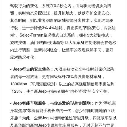
驾驶行为的变化，系统在0.2秒之内，由两驱无缝切换为四
驱，实时动态分配扭矩，提升抓地力，默默守护全家安心。
其余时间，则以业界创新的后轴智能分离技术，实现纯两驱
行驶，进一步降低3%-4%油耗，真正实现"四驱安心，两驱油
耗"。Selec-Terrain路况模式自选系统，拥有5大驾驶模式，
旋转按钮，油门/转向/变速箱等12大项车身控制逻辑会在毫秒
内进行调整，重新排列组合，让整车的表现截然不同，更好
应对路况变化；
- Jeep行走的安全堡垒：
70项主被动安全科技时刻保护驾乘
者的每一程旅途；更有同级标杆78%高强度钢材车身，
1300Mpa（军用潜艇级别）以上的超高强度钢使用率更达到
了23%，使全新Jeep+指南者拥有"内外皆强"的安全守护。
- Jeep智能车联服务，与你热爱的TA时刻通联：
作为"手机离
身就焦虑"带着智能手机长成的一代，怎少得随时随地的互联
乐趣？为此，全新Jeep+指南者通过智能升级，四驱版车型以
及豪华版均新增Jeep专属智能车联服务，无时无刻不与世界