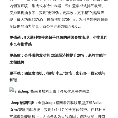
内侧置直喷、集成式水冷中冷器、气缸盖集成式排气歧管、
变排量机油泵等，实现"更强劲，更高效，更平稳"的越级表
现，最大功率127kW，峰值扭矩270N·m，为用户带来超越豪
车级别的动力能量，百公里油耗却低至6.0L。
更强劲：9大黑科技带来超乎想象的跨级参数表现，小排量起
步也有推背感
更高效：会呼吸的发动机 燃油经济性提升20%，豪牌方能与
之相媲美
更平稳：四缸发动机，拒绝"小三"烦恼，出行多一份安稳与
和谐
-Jeep招牌四驱：
全新Jeep+指南者四驱版车型搭载Active
Drive智能四驱系统，实现4x4=17 的全方位保护。在17种日
常城市驾驶情形下，无论是因为天气原因，道路状况，抑或