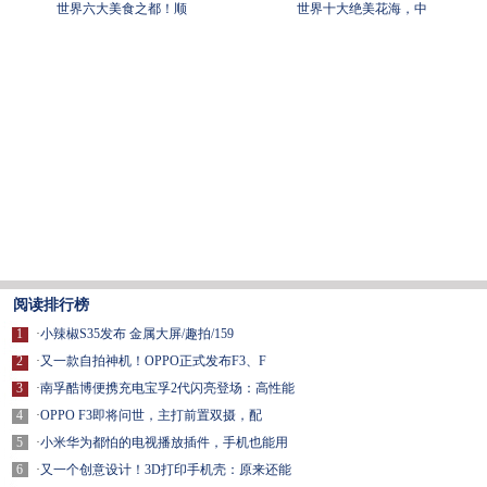
世界六大美食之都！顺
世界十大绝美花海，中
阅读排行榜
1
·
小辣椒S35发布 金属大屏/趣拍/159
2
·
又一款自拍神机！OPPO正式发布F3、F
3
·
南孚酷博便携充电宝孚2代闪亮登场：高性能
4
·
OPPO F3即将问世，主打前置双摄，配
5
·
小米华为都怕的电视播放插件，手机也能用
6
·
又一个创意设计！3D打印手机壳：原来还能