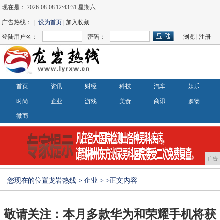
现在是：
2026-08-08 12:43:31 星期六
广告热线： |
设为首页
| 加入收藏
登陆用户名：
密码：
浏览
|
注册
首页
资讯
财经
科技
汽车
娱乐
时尚
企业
游戏
美食
商讯
购物
微商
广告
您现在的位置
龙岩热线
>
企业
> >正文内容
敬请关注：本月多款华为和荣耀手机将获