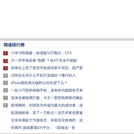
阅读排行榜
1
·
小米10性能篇：标准版54万跑分，UFS
2
·
大一开学就必备“电脑”？这4个专业不能缺
3
·
回单位上班了想买手机就买新不买旧，国产新
4
·
2000左右买什么手机打游戏好？懂行的人
5
·
iPhone新机再出猛料让你失望了么？
6
·
一款小巧型的智能手机，该有的功能因有尽有
7
·
实体业被电商打败，今又一新型电商模式崛起
8
·
疫情期间，刘强东为何成为最大的成功者，连
·
机器画的画，卖了一万欧元！连艺术家也要被
·
京东长期处于亏损状态，却依旧没有倒闭，这
·
经典PC游戏重现iOS平台，《英雄连》登