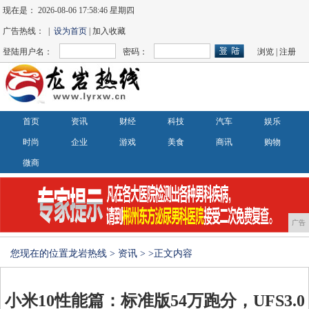
现在是：
2026-08-06 17:58:46 星期四
广告热线： |
设为首页
| 加入收藏
登陆用户名：
密码：
浏览
|
注册
首页
资讯
财经
科技
汽车
娱乐
时尚
企业
游戏
美食
商讯
购物
微商
广告
您现在的位置
龙岩热线
>
资讯
> >正文内容
小米10性能篇：标准版54万跑分，UFS3.0