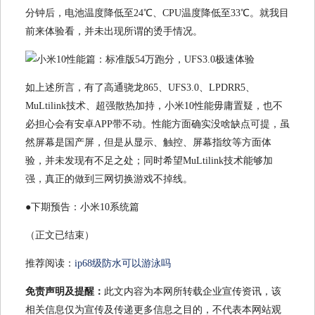
分钟后，电池温度降低至24℃、CPU温度降低至33℃。就我目
前来体验看，并未出现所谓的烫手情况。
如上述所言，有了高通骁龙865、UFS3.0、LPDRR5、
MuLtilink技术、超强散热加持，小米10性能毋庸置疑，也不
必担心会有安卓APP带不动。性能方面确实没啥缺点可提，虽
然屏幕是国产屏，但是从显示、触控、屏幕指纹等方面体
验，并未发现有不足之处；同时希望MuLtilink技术能够加
强，真正的做到三网切换游戏不掉线。
●下期预告：小米10系统篇
（正文已结束）
推荐阅读：
ip68级防水可以游泳吗
免责声明及提醒：
此文内容为本网所转载企业宣传资讯，该
相关信息仅为宣传及传递更多信息之目的，不代表本网站观