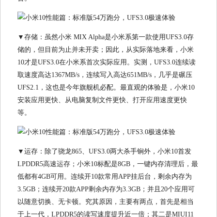
▼存储：虽然小米 MIX Alpha是小米系第一款使用UFS3.0存
储的，但目前为止并未开卖；因此，从实际落地来看，小米
10才是UFS3.0在小米系首次实际应用。实测，UFS3.0连续读
取速度高达1367MB/s，连续写入高达651MB/s，几乎是碾压
UFS2.1，这也是今年旗舰机必配。最直观的体验是，小米10
安装应用更快、从电脑复制文件更快、打开应用速度更快
等。
▼运存：除了骁龙865、UFS3.0两大杀手锏外，小米10首发
LPDDR5高速运存；小米10标配是8GB，一键内存清理后，最
低都有4GB可用。连续开10款常用APP挂后台，剩余内存为
3.5GB；连续开20款APP剩余内存为3.3GB；并且20个应用可
以随意切换、无卡顿。究其原因，主要有两点，首先是相当
于上一代，LPDDR5的读写速度提升近一倍；其二是MIUI11