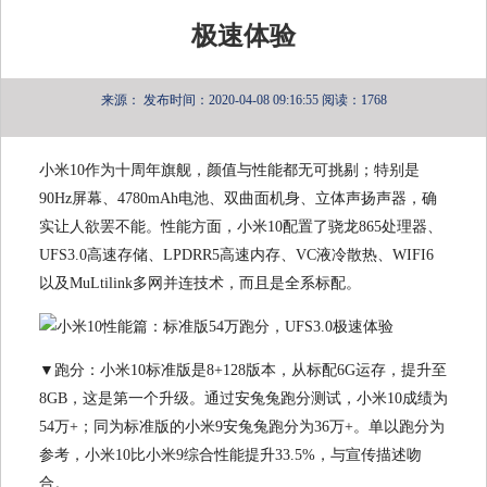
极速体验
来源：
发布时间：2020-04-08 09:16:55
阅读：1768
小米10作为十周年旗舰，颜值与性能都无可挑剔；特别是
90Hz屏幕、4780mAh电池、双曲面机身、立体声扬声器，确
实让人欲罢不能。性能方面，小米10配置了骁龙865处理器、
UFS3.0高速存储、LPDRR5高速内存、VC液冷散热、WIFI6
以及MuLtilink多网并连技术，而且是全系标配。
▼跑分：小米10标准版是8+128版本，从标配6G运存，提升至
8GB，这是第一个升级。通过安兔兔跑分测试，小米10成绩为
54万+；同为标准版的小米9安兔兔跑分为36万+。单以跑分为
参考，小米10比小米9综合性能提升33.5%，与宣传描述吻
合。