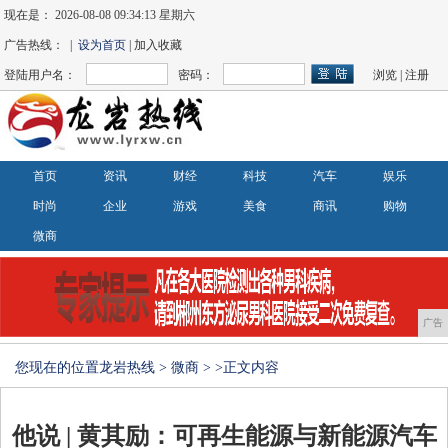
现在是：
2026-08-08 09:34:13 星期六
广告热线： |
设为首页
| 加入收藏
登陆用户名：
密码：
浏览
|
注册
首页
资讯
财经
科技
汽车
娱乐
时尚
企业
游戏
美食
商讯
购物
微商
广告
您现在的位置
龙岩热线
>
微商
> >正文内容
他说 | 黄其励：可再生能源与新能源汽车