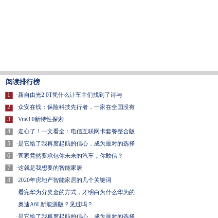
阅读排行榜
1
·
新自由光2.0T凭什么让车主们找到了诗与
2
·
众安在线：保险科技先行者，一家在全国没有
3
·
Vue3.0新特性探索
4
·
走心了！一文看全：电信互联网卡套餐整合版
5
·
是它给了我再度起航的信心，成为最对的选择
6
·
宜家竟然要承包你未来的汽车，你敢信？
7
·
这就是我想要的智能家居
8
·
2020年房地产智能家居的几个关键词
·
看完华为分奖金的方式，才明白为什么华为的
·
奥迪A6L新能源版？见过吗？
·
是它给了我再度起航的信心，成为最对的选择