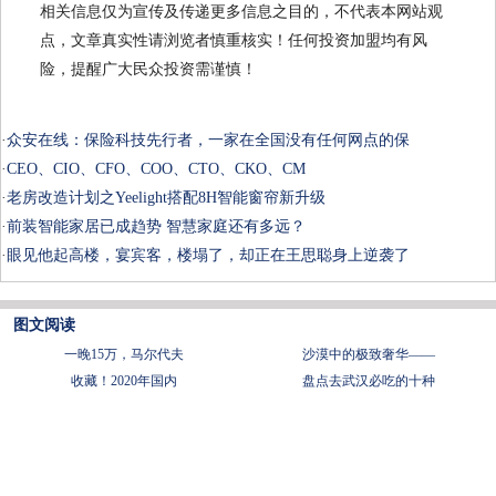
相关信息仅为宣传及传递更多信息之目的，不代表本网站观
点，文章真实性请浏览者慎重核实！任何投资加盟均有风
险，提醒广大民众投资需谨慎！
·
众安在线：保险科技先行者，一家在全国没有任何网点的保
·
CEO、CIO、CFO、COO、CTO、CKO、CM
·
老房改造计划之Yeelight搭配8H智能窗帘新升级
·
前装智能家居已成趋势 智慧家庭还有多远？
·
眼见他起高楼，宴宾客，楼塌了，却正在王思聪身上逆袭了
图文阅读
一晚15万，马尔代夫
沙漠中的极致奢华——
收藏！2020年国内
盘点去武汉必吃的十种