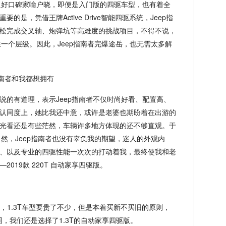
的良好口碑家喻户晓，即便是入门版的四驱车型，也有着全
是，凭借王牌Active Drive智能四驱系统，Jeep指
松完成交叉轴、炮弹坑等高难度的挑战项目，不得不说，
在一个层级。因此，Jeep指南者完爆途岳，也无需太多解
说的有道理，表示Jeep指南者不仅时尚好看、配置高、
认同度上，她比我还中意，或许是老婆也期盼着在出游的
光看还是有些茫然，车辆许多地方体现的还不够直观。于
然，Jeep指南者也没有辜负我的期望，迷人的外观内
、以及专业的四驱性能一次次的打动着我，最终使我和老
019款 220T 自动家享四驱版。
！
惠，1.3T车型要贵了不少，但是本着买新不买旧的原则，
认同，我们还是选择了1.3T的自动家享四驱版。