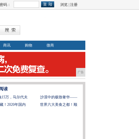
密码：
浏览
|
注册
商讯
购物
微商
广告
阅读
晚15万，马尔代夫
沙漠中的极致奢华——
藏！2020年国内
世界六大美食之都！顺