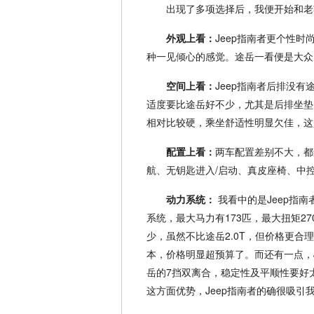
出现了多项选择后，我便开始和老
外观上看：
Jeep指南者更个性
种一见倾心的感觉。途岳一看便是大众
空间上看：
Jeep指南者后排没
适度要比途岳好不少，尤其是后排坐垫
相对比较硬，乘坐舒适性明显欠佳，这
配置上看：
两车配置差别不大，都
航、无钥匙进入/启动、真皮座椅、中
动力系统：
我看中的是Jeep指
系统，最大马力有173匹，最大扭矩27
少，虽然不比途岳2.0T，但价格更合
本，价格明显超预算了。而还有一点，Je
岳的7挡双离合，稳定性及平顺性要好
这方面优势，Jeep指南者的确很吸引