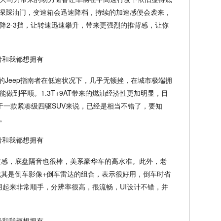
要稍许深踩油门，变速箱会迅速降档，持续的加速感便会袭来，
降2-3挡，让转速迅速攀升，带来更强烈的推背感，让你
的Jeep指南者在低速状况下，几乎无顿挫，在城市极端拥
做到平顺。1.3T+9AT带来的燃油经济性更加明显，目
于一款紧凑级四驱SUV来说，已经是相当不错了，要知
。
有质感，底盘隔音也很棒，美系豪华车的高水准。此外，老
，尤其是倒车影像+倒车雷达的组合，表示很好用，倒车时省
用起来非常顺手，分辨率很高，很流畅，UI设计不错，并