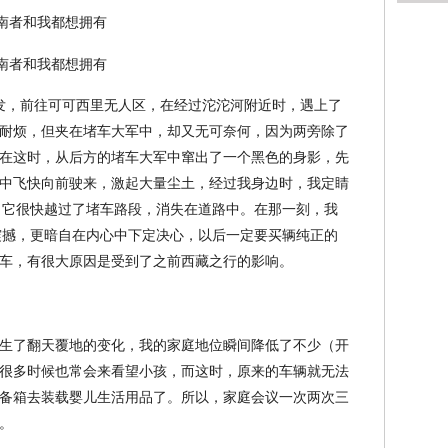
出发，前往可可西里无人区，在经过沱沱河附近时，遇上了
耐烦，但夹在堵车大军中，却又无可奈何，因为两旁除了
在这时，从后方的堵车大军中窜出了一个黑色的身影，先
中飞快向前驶来，激起大量尘土，经过我身边时，我定睛
后，它很快越过了堵车路段，消失在道路中。在那一刻，我
所震撼，更暗自在内心中下定决心，以后一定要买辆纯正的
车，有很大原因是受到了之前西藏之行的影响。
生了翻天覆地的变化，我的家庭地位瞬间降低了不少（开
很多时候也常会来看望小孩，而这时，原来的车辆就无法
备箱去装载婴儿生活用品了。所以，家庭会议一次两次三
。