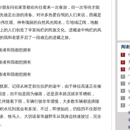
少朋友闷在家里都在向往着来一次春游，但一次等待才能
先做足出游的准备。对许多热爱自驾的人们来说，西藏是
雄伟壮观、神奇瑰丽的自然风光闻名，它地域辽阔，地貌
上的人们创造了丰富灿烂的民族文化。进藏途中绚烂的风
的我和老婆开启了一段难忘的进藏之旅。
阅读
1
·
2
·
3
·
4
·
5
·
犹新。记得从林芝前往拉萨的途中，由于林拉高速正在修
6
·
8国道，但不知是因为修路，还是原本路况就非常糟糕，
7
·
，又伴随着下雨，车辆行驶非常缓慢，大多数车辆都选择随
8
·
积水坑到底会有多深。不过，即便如此，仍阻挡不住那些
·
多、牧马人、大切诺基等越野车从我身边快速驶过，完全
·
。
·