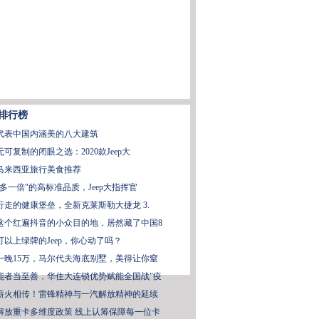
排行榜
代表中国内涵美的八大建筑
无可复制的闭眼之选：2020款Jeep大
马来西亚旅行美食推荐
"多一倍"的高标准品质，Jeep大指挥官
行走的健康堡垒，全新克莱斯勒大捷龙 3.
这个红遍抖音的小众目的地，居然藏了中国8
可以上绿牌的Jeep，你心动了吗？
一晚15万，马尔代夫海底别墅，美得让你窒
能者当至善，华住大连锁优势赋能全国战"疫
薪火相传！雷锋精神与一汽解放精神的延续
解放重卡多维度政策 线上认筹保障每一位卡