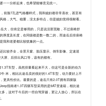
婆一一分析起来，也希望能够意见统一。
时尚，前脸7孔进气格栅样式，我和媳妇都非常喜欢，甚至有
风格，大气、稳重，没太多特点，但是媳妇觉得很耐看。
有途岳大，但肯定是够用的，只是说没那宽敞，不过座椅舒
的厚度及长度，在同级都是数一数二的，而途岳后排座椅
是我和老婆都比较犹豫的一点。
还比较齐全，全景天窗、胎压显示、倒车影像、定速巡
控大屏、后排出风口等，该有的都有。
南者1.3T车型，虽然排量看起来不大，但这可是全新的动力
0牛·米，相比比途岳卖的很好的1.4T车型，动力要好上不
理，更具性价比。最要的是，途岳只有2.0T拥有四驱版
ep指南者1.3T四驱车型采用的是9AT变速箱，相比途
太多，这对于今后的一些自驾穿越，更让人放心，所以在
我。