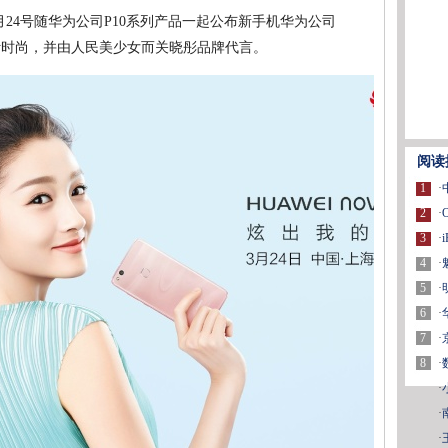
24号随华为公司P10系列产品一起公布新手机华为公司
设计时尚，并由人民美少女而关晓彤品牌代言。
阅读
1
·
2
·
3
·
4
·
5
·
6
·
7
·
8
·
·
·
·