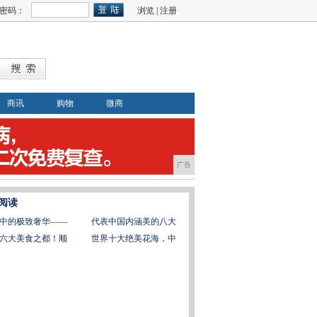
密码：
浏览
|
注册
商讯
购物
微商
广告
阅读
中的极致奢华——
代表中国内涵美的八大
六大美食之都！顺
世界十大绝美花海，中