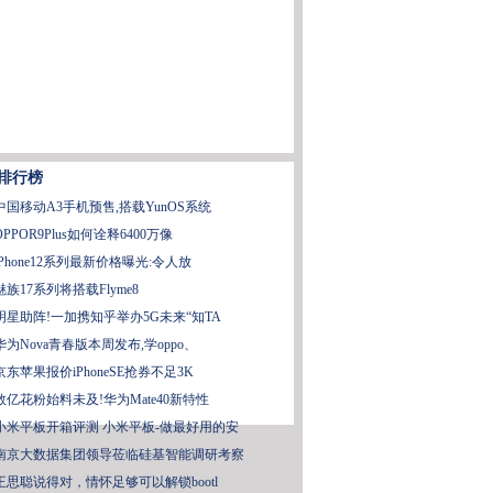
排行榜
中国移动A3手机预售,搭载YunOS系统
OPPOR9Plus如何诠释6400万像
iPhone12系列最新价格曝光:令人放
魅族17系列将搭载Flyme8
明星助阵!一加携知乎举办5G未来“知TA
华为Nova青春版本周发布,学oppo、
京东苹果报价iPhoneSE抢券不足3K
数亿花粉始料未及!华为Mate40新特性
小米平板开箱评测 小米平板-做最好用的安
南京大数据集团领导莅临硅基智能调研考察
王思聪说得对，情怀足够可以解锁bootl