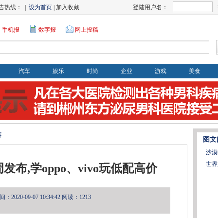
告热线： |
设为首页
| 加入收藏
登陆用户名：
手机报
数字报
网上投稿
汽车
娱乐
时尚
企业
游戏
美食
容
图文
沙漠
世界
发布,学oppo、vivo玩低配高价
2020-09-07 10:34:42
阅读：1213