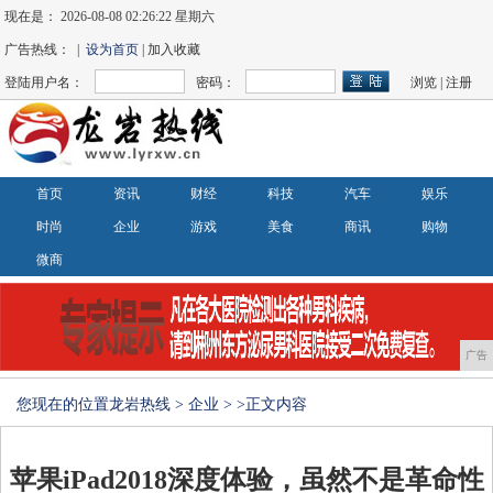
现在是：
2026-08-08 02:26:22 星期六
广告热线： |
设为首页
| 加入收藏
登陆用户名：
密码：
浏览
|
注册
首页
资讯
财经
科技
汽车
娱乐
时尚
企业
游戏
美食
商讯
购物
微商
广告
您现在的位置
龙岩热线
>
企业
> >正文内容
苹果iPad2018深度体验，虽然不是革命性