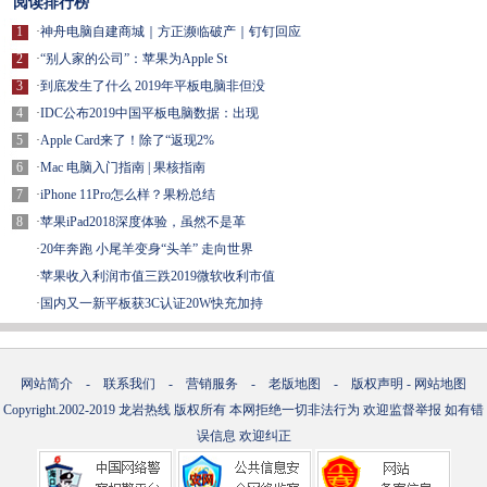
阅读排行榜
1
·
神舟电脑自建商城｜方正濒临破产｜钉钉回应
2
·
“别人家的公司”：苹果为Apple St
3
·
到底发生了什么 2019年平板电脑非但没
4
·
IDC公布2019中国平板电脑数据：出现
5
·
Apple Card来了！除了“返现2%
6
·
Mac 电脑入门指南 | 果核指南
7
·
iPhone 11Pro怎么样？果粉总结
8
·
苹果iPad2018深度体验，虽然不是革
·
20年奔跑 小尾羊变身“头羊” 走向世界
·
苹果收入利润市值三跌2019微软收利市值
·
国内又一新平板获3C认证20W快充加持
网站简介
-
联系我们
-
营销服务
-
老版地图
-
版权声明
-
网站地图
Copyright.2002-2019
龙岩热线
版权所有 本网拒绝一切非法行为 欢迎监督举报 如有错
误信息 欢迎纠正