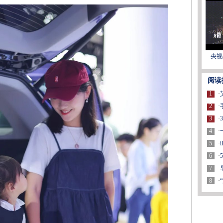
央视
阅读
1
·
2
·
3
·
4
·
5
·
6
·
7
·
8
·