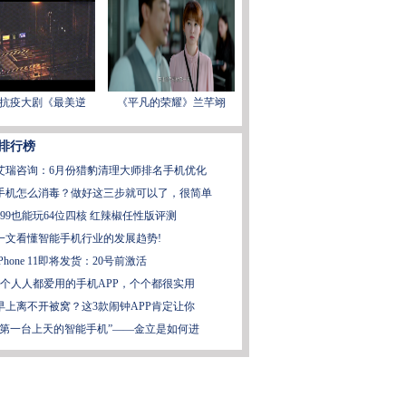
抗疫大剧《最美逆
《平凡的荣耀》兰芊翊
排行榜
艾瑞咨询：6月份猎豹清理大师排名手机优化
手机怎么消毒？做好这三步就可以了，很简单
399也能玩64位四核 红辣椒任性版评测
一文看懂智能手机行业的发展趋势!
iPhone 11即将发货：20号前激活
5个人人都爱用的手机APP，个个都很实用
早上离不开被窝？这3款闹钟APP肯定让你
“第一台上天的智能手机”——金立是如何进