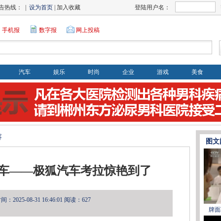
告热线： |
设为首页
| 加入收藏
登陆用户名：
手机报
数字报
网上投稿
汽车
娱乐
时尚
企业
游戏
美食
容
图文
车——极狐汽车考拉惊艳到了
2025-08-31 16:46:01
阅读：627
牌面