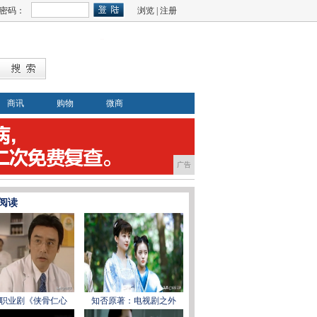
密码：
浏览
|
注册
商讯
购物
微商
广告
阅读
职业剧《侠骨仁心
知否原著：电视剧之外